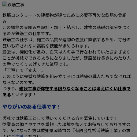
鉄筋コンクリートの建築物が建つために必要不可欠な鉄筋の骨組
み。
この鉄筋の骨組みを設計・加工・結合し、建物の基礎の部分をつく
るのが鉄筋工の仕事です。
鉄筋工の仕事は、施工の品質が建物の強度に直結するため、寸分の
狂いも許されない高度な技能が求められます。
最近は、機械化が進み、従来は人の手で行なわれていたさまざまな
ことが機械でできるようになりましたが、建設業は長きにわたり人
の手でつくりあげてきた業界です。
「丁寧」で「丈夫」。
このように完璧な鉄筋を組み立てるには熟練の職人たちでなければ
ならないのです。
つまり、
建設工事が存在する限りなくなることは考えにくい仕事で
ある
といえます！
やりがいのある仕事です！
弊社では鉄筋工として働いてくださる方を募集しています！
従業員の働きやすさを重視した環境を整えてお待ちしておりますの
で、気になった方は愛知県岡崎市の『有限会社杉浦鉄筋工業』の求
人に
ご応募
ください！