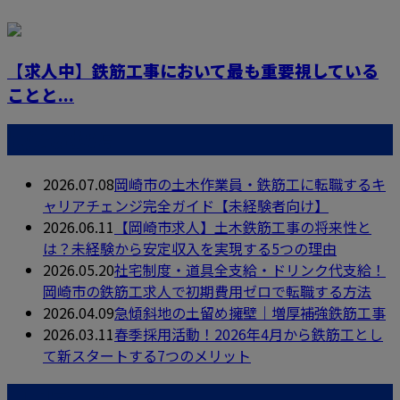
【求人中】鉄筋工事において最も重要視している
ことと...
最近の投稿
2026.07.08
岡崎市の土木作業員・鉄筋工に転職するキ
ャリアチェンジ完全ガイド【未経験者向け】
2026.06.11
【岡崎市求人】土木鉄筋工事の将来性と
は？未経験から安定収入を実現する5つの理由
2026.05.20
社宅制度・道具全支給・ドリンク代支給！
岡崎市の鉄筋工求人で初期費用ゼロで転職する方法
2026.04.09
急傾斜地の土留め擁壁｜増厚補強鉄筋工事
2026.03.11
春季採用活動！2026年4月から鉄筋工とし
て新スタートする7つのメリット
月別アーカイブ