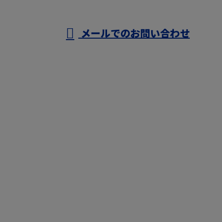
メールでのお問い合わせ
有限会社杉浦鉄筋工業まで！
ホーム
仕事を知る
人を知る
会社を知る
採用情報
施工実績
ブログ
鉄筋工事なら岡崎市などで活動する有限会社杉浦鉄筋
工業まで！
〒444-0234