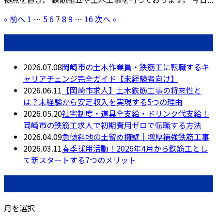
« 前へ
1
…
5
6
7
8
9
…
16
次へ »
最近の投稿
2026.07.08
岡崎市の土木作業員・鉄筋工に転職するキ
ャリアチェンジ完全ガイド【未経験者向け】
2026.06.11
【岡崎市求人】土木鉄筋工事の将来性と
は？未経験から安定収入を実現する5つの理由
2026.05.20
社宅制度・道具全支給・ドリンク代支給！
岡崎市の鉄筋工求人で初期費用ゼロで転職する方法
2026.04.09
急傾斜地の土留め擁壁｜増厚補強鉄筋工事
2026.03.11
春季採用活動！2026年4月から鉄筋工とし
て新スタートする7つのメリット
月別アーカイブ
月を選択