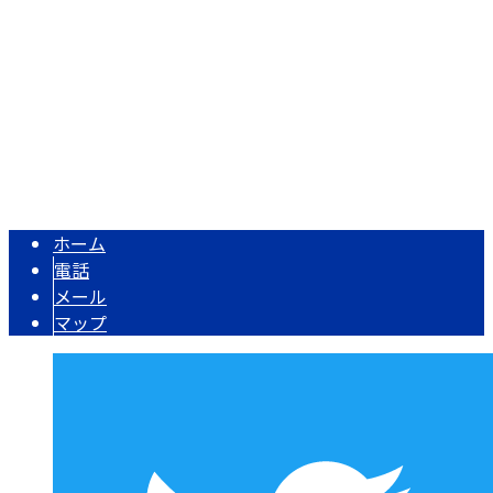
TEL：0564-43-4603 FAX：0564-43-5325
有限会社杉浦鉄筋工業は愛知県岡崎市の土木・鉄筋工事業者
Copyright © 鉄筋工事なら岡崎市などで活動する有限会社杉浦鉄筋工業ま
で！. All rights reserved.
ホーム
電話
メール
マップ