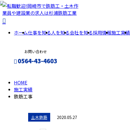
施
ホーム
仕事を知る
人を知る
会社を知る
採用情報
施工実績
工
お問い合わせ
実
0564-43-4603
績
HOME
エントリー
施工実績
鉄筋工事
土木鉄筋
2020.05.27