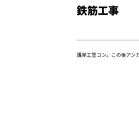
鉄筋工事
護岸工笠コン。この後アン