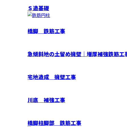
Ｓ造基礎
橋脚 鉄筋工事
急傾斜地の土留め擁壁｜増厚補強鉄筋工
宅地造成 擁壁工事
川底 補強工事
橋脚柱脚部 鉄筋工事